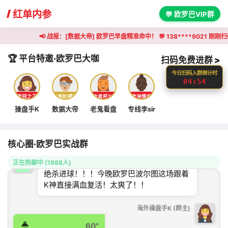
红单内参
💬 欧罗巴VIP群
📢 战报：[数据大帝] 欧罗巴早盘精准命中！ 💬 138****9021 刚刚扫
🏆 平台特邀·欧罗巴大咖
扫码免费进群 >
今日扫码入群倒计时
04:54
欧冠之王
AI高阶模型
解放者杯2串1
欧洲情报
操盘手K
数据大帝
老鬼看盘
专线李sir
核心圈·欧罗巴实战群
半岛铁盒
正在热聊中 (1988人)
绝杀进球！！！今晚欧罗巴波尔图这场跟着
K神直接满血复活！太爽了！！
海外操盘手K (群主)
🔊
60"