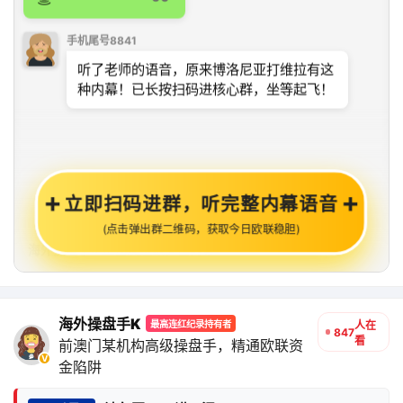
手机尾号8841
听了老师的语音，原来博洛尼亚打维拉有这
种内幕！已长按扫码进核心群，坐等起飞！
➕ 立即扫码进群，听完整内幕语音 ➕
(点击弹出群二维码，获取今日欧联稳胆)
海外操盘手K 正在发送欧罗巴内幕
海外操盘手K
最高连红纪录持有者
人在
847
看
前澳门某机构高级操盘手，精通欧联资
V
金陷阱