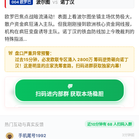
波尔图
诺丁汉
004 欧罗巴
VS
欧罗巴焦点战暗流涌动！表面上看波尔图坐镇主场优势极大，
散户资金疯狂涌入主队。但我刚刚接到欧洲核心资金网线报，
机构在疯狂变盘诱导主队。诺丁汉的铁血防线加上今晚裁判的
特殊指派...
🚨
盘口严重异常预警：
过去15分钟，必发欧联专区涌入 2800万 筹码逆势砸向诺丁
汉！这是明显的庄家洗筹套路，扫码进群获取独家内幕！
限时免费公开
💬
绝密方向：直接打穿盘口，单博客胜！
扫码进内部群 获取本场稳胆
群满200人自动关闭入群通道
仅剩
12
个名额
热门互动与真实反馈
近10分钟有 68 人扫码入群
3分钟前
手机尾号1992