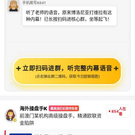
听了老师的语音，原来博洛尼亚打维拉有这
种内幕！已长按扫码进核心群，坐等起飞！
➕ 立即扫码进群，听完整内幕语音 ➕
(点击弹出群二维码，获取今日欧联稳胆)
海外操盘手K 正在发送欧罗巴内幕
海外操盘手K
最高连红纪录持有者
人在
854
看
前澳门某机构高级操盘手，精通欧联资
V
金陷阱