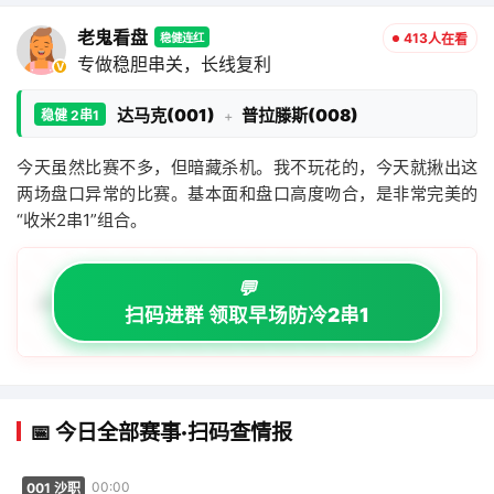
老鬼看盘
413
稳健连红
人在看
专做稳胆串关，长线复利
V
达马克(001)
普拉滕斯(008)
稳健 2串1
+
今天虽然比赛不多，但暗藏杀机。我不玩花的，今天就揪出这
两场盘口异常的比赛。基本面和盘口高度吻合，是非常完美的
“收米2串1”组合。
💬
组合方案：001受让胜 + 008受让胜
扫码进群 领取早场防冷2串1
📅 今日全部赛事·扫码查情报
00:00
001 沙职