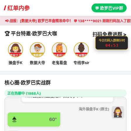
红单内参
💬 欧罗巴VIP群
📢 战报：[数据大帝] 欧罗巴早盘精准命中！ 💬 138****9021 刚刚扫码加入了欧联内
🏆 平台特邀·欧罗巴大咖
扫码免费进群 >
今日扫码入群倒计时
04:53
欧冠之王
AI高阶模型
解放者杯2串1
欧洲情报
操盘手K
数据大帝
老鬼看盘
专线李sir
半岛铁盒
核心圈·欧罗巴实战群
绝杀进球！！！今晚欧罗巴波尔图这场跟着
K神直接满血复活！太爽了！！
正在热聊中 (1988人)
海外操盘手K (群主)
🔊
60"
手机尾号8841