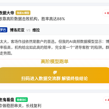
数据大帝
6
独家AI模型
依靠高阶数据击败机构，胜率高达88%
博洛尼亚
维拉
欧罗巴
VS
太大，客场作战依然是散户的首选。但我的AI高频数据模型显示：
率极高，机构给出如此高的赔率，完全是一个“诱导客胜”的陷阱。
走势图。
高阶模型跑单
方向：博洛尼亚主场不败！单博平局！
💬
扫码进入数据交流群 解锁终极结论
老鬼看盘
4
稳健连红
专做稳胆串关，长线复利