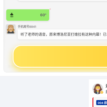
🔊
60"
手机尾号8841
听了老师的语音，原来博洛尼亚打维拉有这种内幕！已
海外操盘手K 正在发送欧罗巴内幕
V
004 