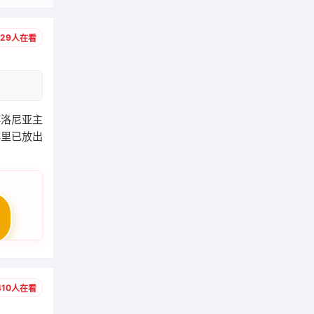
23
人在看
博洛尼亚主
群里已放出
09
人在看