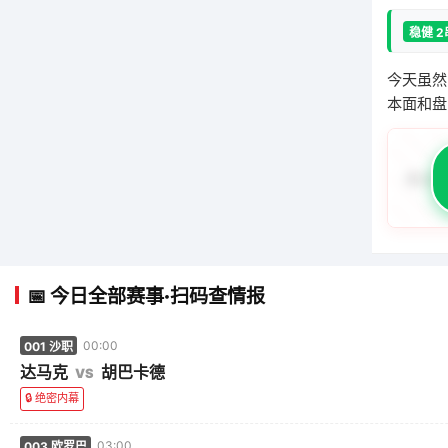
稳健 2
今天虽然
本面和盘
组合方
📅 今日全部赛事·扫码查情报
00:00
001 沙职
达马克
胡巴卡德
VS
🔒 绝密内幕
03:00
003 欧罗巴