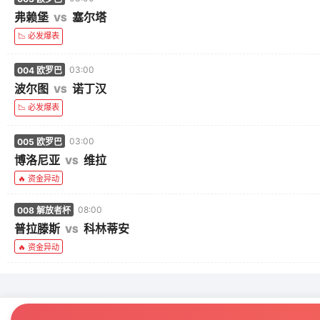
弗赖堡
塞尔塔
VS
📉 必发爆表
03:00
004 欧罗巴
波尔图
诺丁汉
VS
📉 必发爆表
03:00
005 欧罗巴
博洛尼亚
维拉
VS
🔥 资金异动
08:00
008 解放者杯
普拉滕斯
科林蒂安
VS
🔥 资金异动