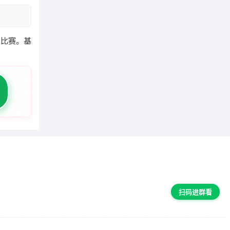
的比赛。基
扫码进群看