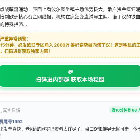
点战暗流涌动！表面上看波尔图坐镇主场优势极大，散户资金疯狂
接到欧洲核心资金网线报，机构在疯狂变盘诱导主队。诺丁汉的铁
的特殊指派...
严重异常预警：
15分钟，必发欧联专区涌入 2800万 筹码逆势砸向诺丁汉！这是明显的
，扫码进群获取独家内幕！
限时免费公开
💬
方向：直接打穿盘口，单博客胜！
扫码进内部群 获取本场稳胆
群满200人自动关闭入群通道
仅剩
12
个名
与真实反馈
近10分钟有 68
机尾号1992
里发单真快，老K给的欧罗巴资料太详尽了，盘口逻辑推导无懈可击，今
！